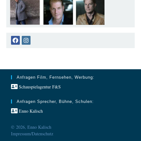
Opens
Opens
in
in
a
a
new
new
tab
tab
Anfragen Film, Fernsehen, Werbung:
Schauspielagentur F&S
Anfragen Sprecher, Bühne, Schulen:
Enno Kalisch
© 2026, Enno Kalisch
Impressum/Datenschutz