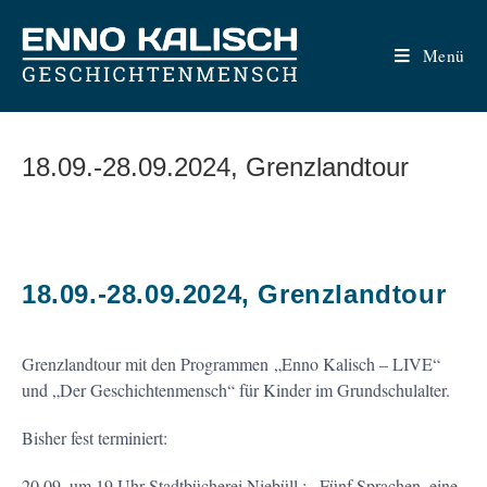
Zum
Inhalt
Menü
springen
18.09.-28.09.2024, Grenzlandtour
18.09.-28.09.2024, Grenzlandtour
Grenzlandtour mit den Programmen „Enno Kalisch – LIVE“
und „Der Geschichtenmensch“ für Kinder im Grundschulalter.
Bisher fest terminiert:
20.09. um 19 Uhr Stadtbücherei Niebüll ; „Fünf Sprachen, eine