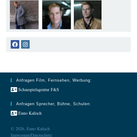
Opens
Opens
in
in
a
a
new
new
tab
tab
Anfragen Film, Fernsehen, Werbung:
Schauspielagentur F&S
Anfragen Sprecher, Bühne, Schulen:
Enno Kalisch
© 2026, Enno Kalisch
Impressum/Datenschutz