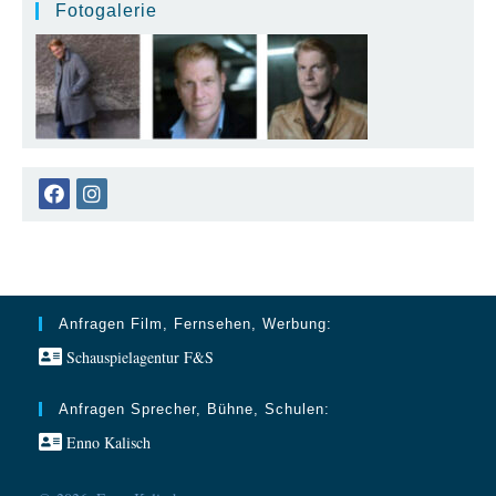
Fotogalerie
Opens
Opens
in
in
a
a
new
new
tab
tab
Anfragen Film, Fernsehen, Werbung:
Schauspielagentur F&S
Anfragen Sprecher, Bühne, Schulen:
Enno Kalisch