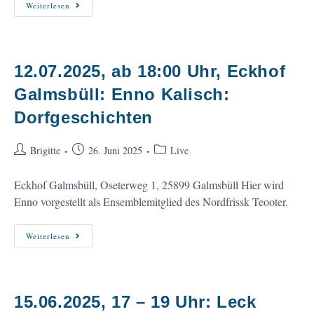
26.07.-27.07.2025:
Weiterlesen
Kunstmobil
Im
„Festiwäldchen“,
Remagen
12.07.2025, ab 18:00 Uhr, Eckhof
Galmsbüll: Enno Kalisch:
Dorfgeschichten
Beitrags-
Beitrag
Beitrags-
Brigitte
26. Juni 2025
Live
Autor:
veröffentlicht:
Kategorie:
Eckhof Galmsbüll, Oseterweg 1, 25899 Galmsbüll Hier wird
Enno vorgestellt als Ensemblemitglied des Nordfrissk Teooter.
12.07.2025,
Weiterlesen
Ab
18:00
Uhr,
Eckhof
Galmsbüll:
Enno
15.06.2025, 17 – 19 Uhr: Leck
Kalisch: