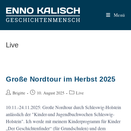
Zum
Inhalt
Menü
springen
Live
Große Nordtour im Herbst 2025
Beitrags-
Beitrag
Beitrags-
Brigitte
10. August 2025
Live
Autor:
veröffentlicht:
Kategorie:
10.11.-24.11.2025: Große Nordtour durch Schleswig-Holstein
anlässlich der "Kinder-und Jugendbuchwochen Schleswig-
Holstein". Ich werde mit meinem Kinderprogramm für Kinder
„Der Geschichtenfinder“ (für Grundschulen) und dem