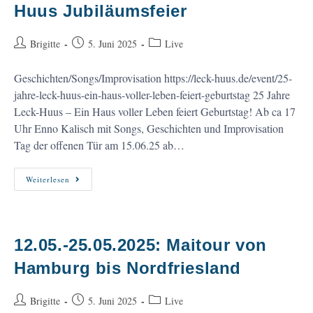
Dorfgeschichten
Huus Jubiläumsfeier
Beitrags-
Beitrag
Beitrags-
Brigitte
5. Juni 2025
Live
Autor:
veröffentlicht:
Kategorie:
Geschichten/Songs/Improvisation https://leck-huus.de/event/25-
jahre-leck-huus-ein-haus-voller-leben-feiert-geburtstag 25 Jahre
Leck-Huus – Ein Haus voller Leben feiert Geburtstag! Ab ca 17
Uhr Enno Kalisch mit Songs, Geschichten und Improvisation
Tag der offenen Tür am 15.06.25 ab…
15.06.2025,
Weiterlesen
17
–
19
Uhr:
Leck
Huus
12.05.-25.05.2025: Maitour von
Jubiläumsfeier
Hamburg bis Nordfriesland
Beitrags-
Beitrag
Beitrags-
Brigitte
5. Juni 2025
Live