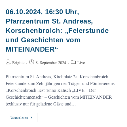
Bücherstube:
„Scherben
Bringen
06.10.2024, 16:30 Uhr,
Glück“
Pfarrzentrum St. Andreas,
Korschenbroich: „Feierstunde
und Geschichten vom
MITEINANDER“
Beitrags-
Beitrag
Beitrags-
Brigitte
8. September 2024
Live
Autor:
veröffentlicht:
Kategorie:
Pfarrzentrum St. Andreas, Kirchplatz 2a, Korschenbroich
Feierstunde zum Zehnjährigen des Träger- und Fördervereins
„Korschenbroich liest“Enno Kalisch „LIVE – Der
Geschichtenmensch“ – Geschichten vom MITEINANDER
(exklusiv nur für geladene Gäste und…
06.10.2024,
Weiterlesen
16:30
Uhr,