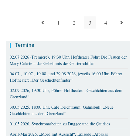
Pfarrzentrum
St.
Andreas,
Korschenbroich:
„Feierstunde
1
2
3
4
Gehe zur vorherigen Seite
Gehe zur
Und
Geschichten
Vom
MITEINANDER“
Termine
02.07.2026 (Premiere), 19:30 Uhr, Hoftheater Föhr: Die Frauen der
Mary Celeste – das Geheimnis des Geisterschiffes
04.07., 10.07., 19.08. und 29.08.2026, jeweils 16:00 Uhr, Föhrer
Hoftheater: „Der Geschichtenfinder“
02.09.2026, 19:30 Uhr, Föhrer Hoftheater: „Geschichten aus dem
Grenzland“
30.05.2025, 18:00 Uhr, Café Deichtraum, Galmsbüll: „Neue
Geschichten aus dem Grenzland“
01.05.2026, Synchronarbeiten zu Duggee und die Quirlies
April-Mai 2026, „Mord mit Aussicht“, Episode „Alpakas