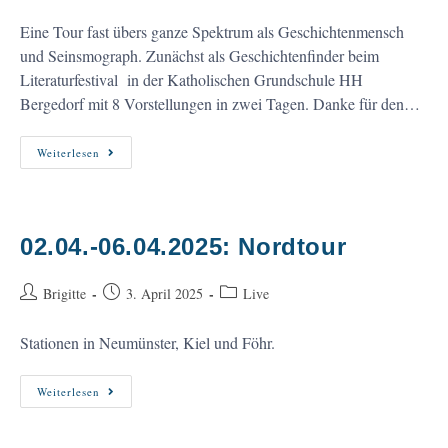
Autor:
veröffentlicht:
Kategorie:
Eine Tour fast übers ganze Spektrum als Geschichtenmensch
und Seinsmograph. Zunächst als Geschichtenfinder beim
Literaturfestival in der Katholischen Grundschule HH
Bergedorf mit 8 Vorstellungen in zwei Tagen. Danke für den…
12.05.-25.05.2025:
Weiterlesen
Maitour
Von
Hamburg
Bis
Nordfriesland
02.04.-06.04.2025: Nordtour
Beitrags-
Beitrag
Beitrags-
Brigitte
3. April 2025
Live
Autor:
veröffentlicht:
Kategorie:
Stationen in Neumünster, Kiel und Föhr.
02.04.-06.04.2025:
Weiterlesen
Nordtour