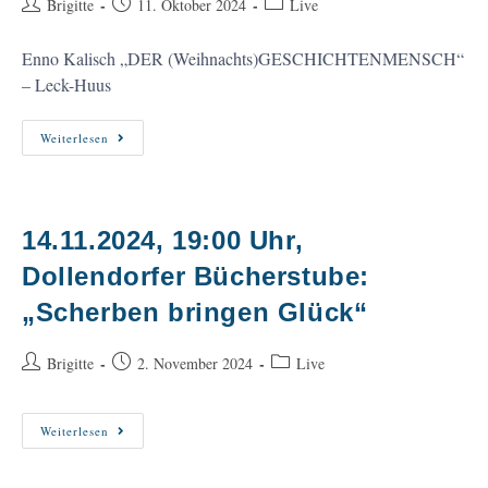
Beitrags-
Beitrag
Beitrags-
Brigitte
11. Oktober 2024
Live
Autor:
veröffentlicht:
Kategorie:
Enno Kalisch „DER (Weihnachts)GESCHICHTENMENSCH“
– Leck-Huus
13.12.2024,
Weiterlesen
19:30
Uhr,
Leck-
Huus,
Der
Geschichtenmensch
14.11.2024, 19:00 Uhr,
Dollendorfer Bücherstube:
„Scherben bringen Glück“
Beitrags-
Beitrag
Beitrags-
Brigitte
2. November 2024
Live
Autor:
veröffentlicht:
Kategorie:
14.11.2024,
Weiterlesen
19:00
Uhr,
Dollendorfer