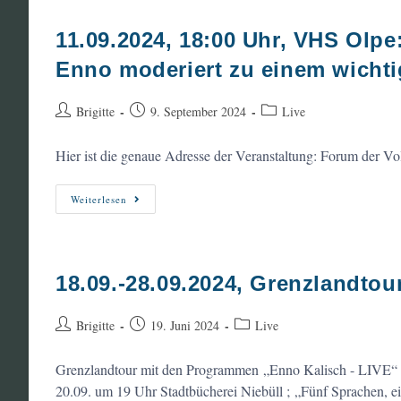
Uhr,
Stadtbücherei
Niebüll:
11.09.2024, 18:00 Uhr, VHS Olp
Kinderprogramm:
„5
Enno moderiert zu einem wicht
Sprachen,
Eine
Geschichte“
Beitrags-
Beitrag
Beitrags-
Brigitte
9. September 2024
Live
Autor:
veröffentlicht:
Kategorie:
Hier ist die genaue Adresse der Veranstaltung: Forum der Vo
11.09.2024,
Weiterlesen
18:00
Uhr,
VHS
Olpe:
Lesung,
Interview
18.09.-28.09.2024, Grenzlandtou
Und
Diskussionsrunde,
Enno
Beitrags-
Moderiert
Beitrag
Beitrags-
Brigitte
19. Juni 2024
Live
Zu
Autor:
veröffentlicht:
Kategorie:
Einem
Wichtigen
Grenzlandtour mit den Programmen „Enno Kalisch - LIVE“ un
Thema
20.09. um 19 Uhr Stadtbücherei Niebüll ; „Fünf Sprachen, 