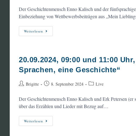
Autor:
veröffentlicht:
Kategorie:
Der Geschichtenmensch Enno Kalisch und der fünfsprachige E
Einbeziehung von Wettbewerbsbeiträgen aus „Mein Liebling
20.09.2024,
Weiterlesen
19:00
Uhr,
Stadtbücherei
Niebüll:
Abendveranstaltung:
„5
20.09.2024, 09:00 und 11:00 Uhr
Sprachen,
Eine
Sprachen, eine Geschichte“
Geschichte“
Beitrags-
Beitrag
Beitrags-
Brigitte
8. September 2024
Live
Autor:
veröffentlicht:
Kategorie:
Der Geschichtenmensch Enno Kalisch und Erk Petersen (er spr
über das Erzählen und Lieder mit Bezug auf…
20.09.2024,
Weiterlesen
09:00
Und
11:00