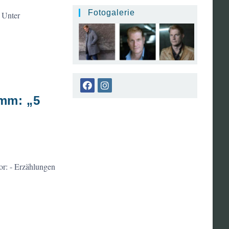
Fotogalerie
 Unter
Opens
Opens
amm: „5
in
in
a
a
new
new
tab
tab
or: - Erzählungen