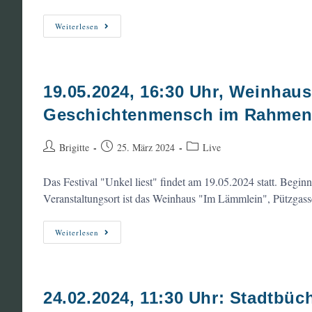
18.09.-28.09.2024,
Weiterlesen
Grenzlandtour
19.05.2024, 16:30 Uhr, Weinhau
Geschichtenmensch im Rahmen v
Beitrags-
Beitrag
Beitrags-
Brigitte
25. März 2024
Live
Autor:
veröffentlicht:
Kategorie:
Das Festival "Unkel liest" findet am 19.05.2024 statt. Begi
Veranstaltungsort ist das Weinhaus "Im Lämmlein", Pützgas
19.05.2024,
Weiterlesen
16:30
Uhr,
Weinhaus
„Im
Lämmlein“:
Enno
24.02.2024, 11:30 Uhr: Stadtbü
Kalisch
Live