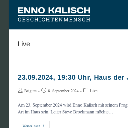
Zum
Inhalt
springen
Live
23.09.2024, 19:30 Uhr, Haus de
Beitrags-
Beitrag
Beitrags-
Brigitte
8. September 2024
Live
Autor:
veröffentlicht:
Kategorie:
Am 23. September 2024 wird Enno Kalisch mit seinem Progra
Art im Haus sein. Leiter Steve Brockmann möchte…
23.09.2024,
Weiterlesen