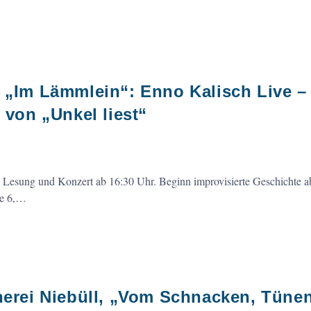
s „Im Lämmlein“: Enno Kalisch Live –
on „Unkel liest“
nn Lesung und Konzert ab 16:30 Uhr. Beginn improvisierte Geschichte 
se 6,…
cherei Niebüll, „Vom Schnacken, Tüne