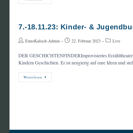
Nordtour
Mit
„Der
Geschichtenfinder“
In
Hamburg
7.-18.11.23: Kinder- & Jugendb
Beitrags-
Beitrag
Beitrags-
EnnoKalisch-Admin
22. Februar 2023
Live
Autor:
veröffentlicht:
Kategorie:
DER GESCHICHTENFINDERImprovisiertes Erzähltheater für K
Kindern Geschichten. Er ist neugierig auf eure Ideen und ste
7.-18.11.23:
Weiterlesen
Kinder-
&
Jugendbuchwochen
Schleswig-
Holstein