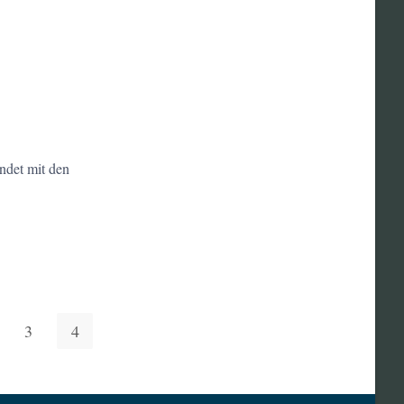
det mit den
3
4
eite