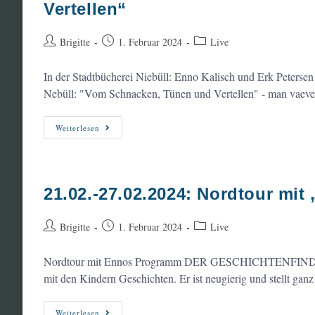
Vertellen“
–
Der
Geschichtenmensch
Im
Beitrags-
Beitrag
Beitrags-
Brigitte
1. Februar 2024
Live
Rahmen
Autor:
veröffentlicht:
Kategorie:
Von
„Unkel
In der Stadtbücherei Niebüll: Enno Kalisch und Erk Peterse
Liest“
Nebüll: "Vom Schnacken, Tünen und Vertellen" - man vaeve
24.02.2024,
Weiterlesen
11:30
Uhr:
Stadtbücherei
Niebüll,
„Vom
Schnacken,
21.02.-27.02.2024: Nordtour mit
Tünen
Und
Vertellen“
Beitrags-
Beitrag
Beitrags-
Brigitte
1. Februar 2024
Live
Autor:
veröffentlicht:
Kategorie:
Nordtour mit Ennos Programm DER GESCHICHTENFINDER fü
mit den Kindern Geschichten. Er ist neugierig und stellt ga
21.02.-27.02.2024:
Weiterlesen