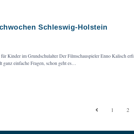
uchwochen Schleswig-Holstein
inder im Grundschulalter Der Filmschauspieler Enno Kalisch erfin
llt ganz einfache Fragen, schon geht es…
1
2
Gehe zur vorherigen S